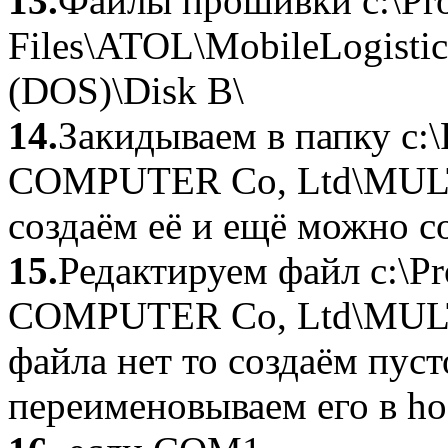
13.
Файлы прошивки c:\Pr
Files\ATOL\MobileLogistic
(DOS)\Disk B\
14.
Закидываем в папку c:
COMPUTER Co, Ltd\MULTI
создаём её и ещё можно со
15.
Редактируем файл c:\P
COMPUTER Co, Ltd\MULTID
файла нет то создаём пуст
переименовываем его в hos