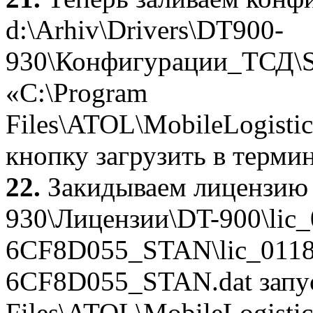
d:\Arhiv\Drivers\DT900-
930\Конфигурации_ТСД\S_
«C:\Program
Files\ATOL\MobileLogisti
кнопку загрузить в термин
22.
Закидываем лицензию 
930\Лицензии\DT-900\li
6CF8D055_STAN\lic_011
6CF8D055_STAN.dat запус
Files\ATOL\MobileLogisti