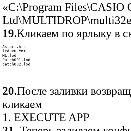
«C:\Program Files\CASI
Ltd\MULTIDROP\multi32e
19.
Кликаем по ярлыку в с
Astart.hts

lcd8x8.fnt

ML.lod

Patch001.lod

patch002.lod
20.
После заливки возвращ
кликаем
1. EXECUTE APP
21.
Теперь заливаем конф