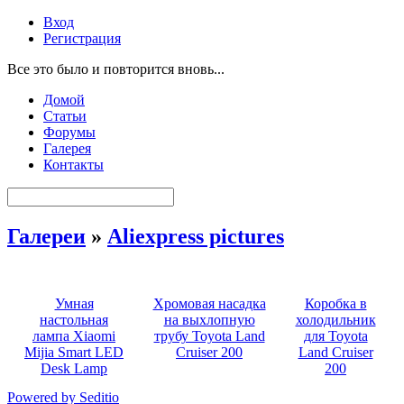
Вход
Регистрация
Все это было и повторится вновь...
Домой
Статьи
Форумы
Галерея
Контакты
Галереи
»
Aliexpress pictures
Умная
Хромовая насадка
Коробка в
настольная
на выхлопную
холодильник
лампа Xiaomi
трубу Toyota Land
для Toyota
Mijia Smart LED
Cruiser 200
Land Cruiser
Desk Lamp
200
Powered by Seditio